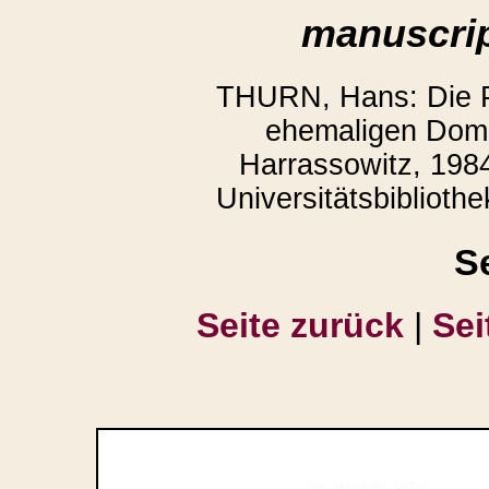
manuscrip
THURN, Hans: Die P
ehemaligen Domb
Harrassowitz, 1984
Universitätsbiblioth
S
Seite zurück
|
Sei