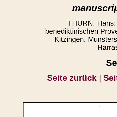
manuscrip
THURN, Hans: 
benediktinischen Prov
Kitzingen. Münster
Harra
Se
Seite zurück
|
Sei