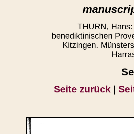
manuscrip
THURN, Hans: 
benediktinischen Prov
Kitzingen. Münster
Harra
Se
Seite zurück
|
Sei