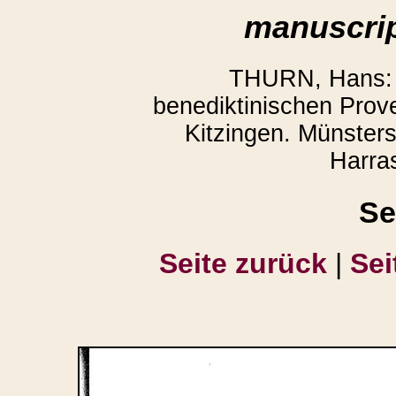
manuscrip
THURN, Hans: 
benediktinischen Prov
Kitzingen. Münster
Harra
Se
Seite zurück
|
Sei