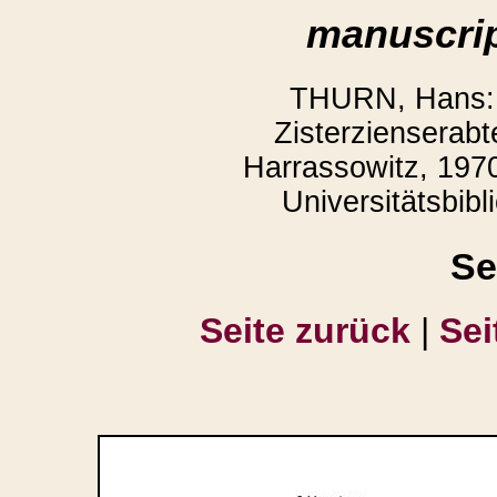
manuscrip
THURN, Hans: 
Zisterzienserabt
Harrassowitz, 1970
Universitätsbibl
Se
Seite zurück
|
Sei