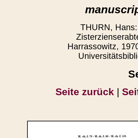
manuscrip
THURN, Hans: 
Zisterzienserabt
Harrassowitz, 1970
Universitätsbibl
S
Seite zurück
|
Sei