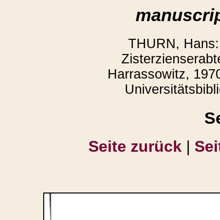
manuscrip
THURN, Hans: 
Zisterzienserabt
Harrassowitz, 1970
Universitätsbibl
S
Seite zurück
|
Sei