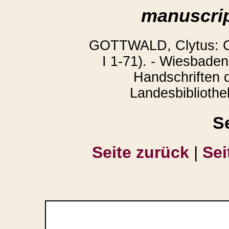
manuscrip
GOTTWALD, Clytus: Co
I 1-71). - Wiesbaden
Handschriften 
Landesbibliothek
S
Seite zurück
|
Sei