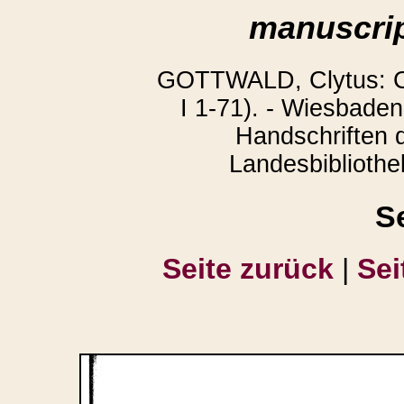
manuscrip
GOTTWALD, Clytus: Co
I 1-71). - Wiesbaden
Handschriften 
Landesbibliothek
S
Seite zurück
|
Sei