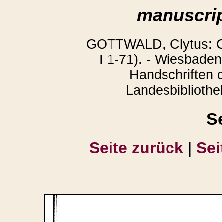
manuscrip
GOTTWALD, Clytus: Co
I 1-71). - Wiesbaden
Handschriften 
Landesbibliothek
S
Seite zurück
|
Sei