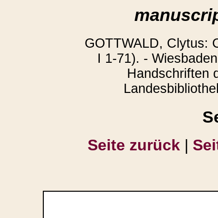
manuscrip
GOTTWALD, Clytus: Co
I 1-71). - Wiesbaden
Handschriften 
Landesbibliothek
S
Seite zurück
|
Sei