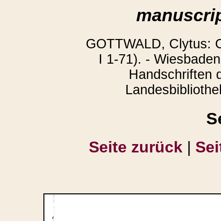
manuscrip
GOTTWALD, Clytus: Co
I 1-71). - Wiesbaden
Handschriften 
Landesbibliothek
S
Seite zurück
|
Sei