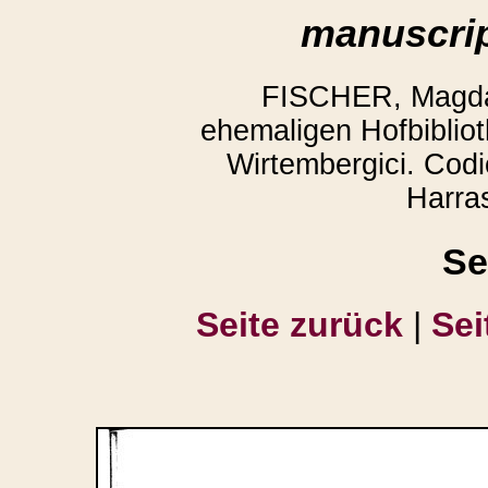
manuscrip
FISCHER, Magda:
ehemaligen Hofbibliot
Wirtembergici. Codi
Harra
Se
Seite zurück
|
Sei