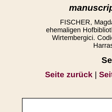
manuscrip
FISCHER, Magda:
ehemaligen Hofbibliot
Wirtembergici. Codi
Harra
Se
Seite zurück
|
Sei