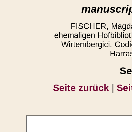
manuscrip
FISCHER, Magda:
ehemaligen Hofbibliot
Wirtembergici. Codi
Harra
Se
Seite zurück
|
Sei