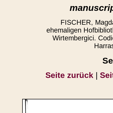
manuscrip
FISCHER, Magda:
ehemaligen Hofbibliot
Wirtembergici. Codi
Harra
Se
Seite zurück
|
Sei