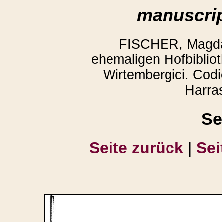
manuscrip
FISCHER, Magda:
ehemaligen Hofbibliot
Wirtembergici. Codi
Harra
Se
Seite zurück
|
Sei