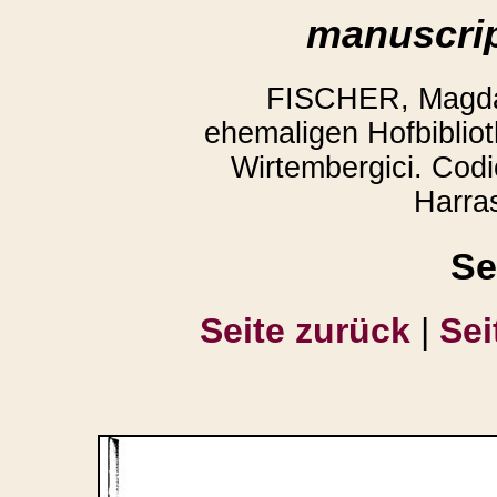
manuscrip
FISCHER, Magda:
ehemaligen Hofbibliot
Wirtembergici. Codi
Harra
Se
Seite zurück
|
Sei