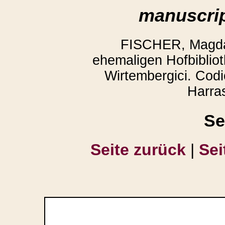
manuscrip
FISCHER, Magda:
ehemaligen Hofbibliot
Wirtembergici. Codi
Harra
Se
Seite zurück
|
Sei