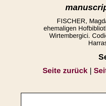
manuscrip
FISCHER, Magda:
ehemaligen Hofbibliot
Wirtembergici. Codi
Harra
S
Seite zurück
|
Sei