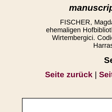
manuscrip
FISCHER, Magda:
ehemaligen Hofbibliot
Wirtembergici. Codi
Harra
S
Seite zurück
|
Sei