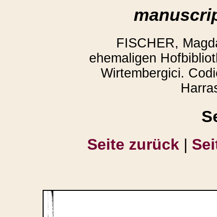
manuscrip
FISCHER, Magda:
ehemaligen Hofbibliot
Wirtembergici. Codi
Harra
S
Seite zurück
|
Sei