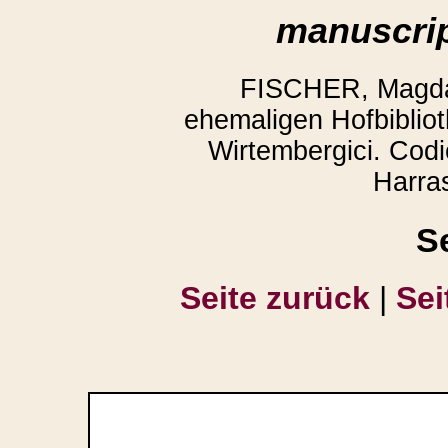
manuscrip
FISCHER, Magda:
ehemaligen Hofbibliot
Wirtembergici. Codi
Harra
S
Seite zurück
|
Sei