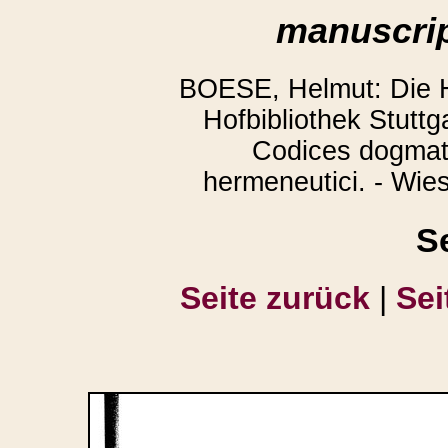
manuscrip
BOESE, Helmut: Die H
Hofbibliothek Stuttga
Codices dogmati
hermeneutici. - Wie
S
Seite zurück
|
Sei