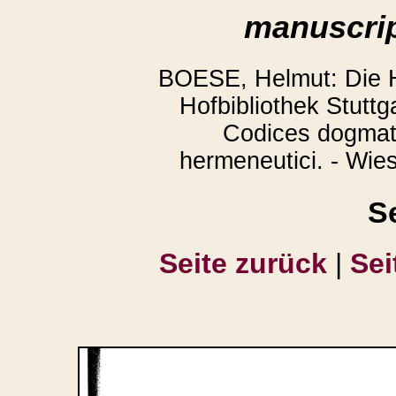
manuscrip
BOESE, Helmut: Die H
Hofbibliothek Stuttga
Codices dogmati
hermeneutici. - Wie
S
Seite zurück
|
Sei