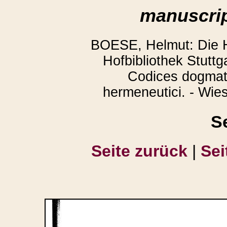
manuscrip
BOESE, Helmut: Die H
Hofbibliothek Stuttga
Codices dogmati
hermeneutici. - Wie
S
Seite zurück
|
Sei