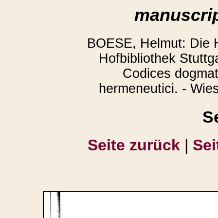
manuscrip
BOESE, Helmut: Die H
Hofbibliothek Stuttga
Codices dogmati
hermeneutici. - Wie
S
Seite zurück
|
Sei