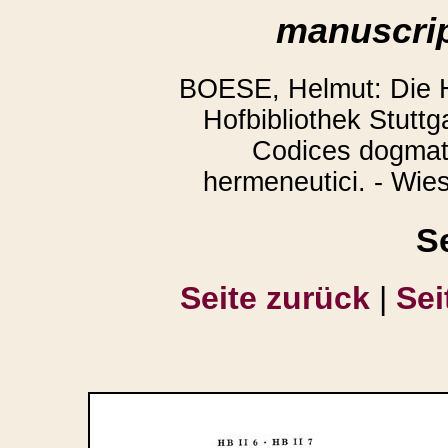
manuscrip
BOESE, Helmut: Die H
Hofbibliothek Stuttga
Codices dogmati
hermeneutici. - Wie
S
Seite zurück
|
Sei