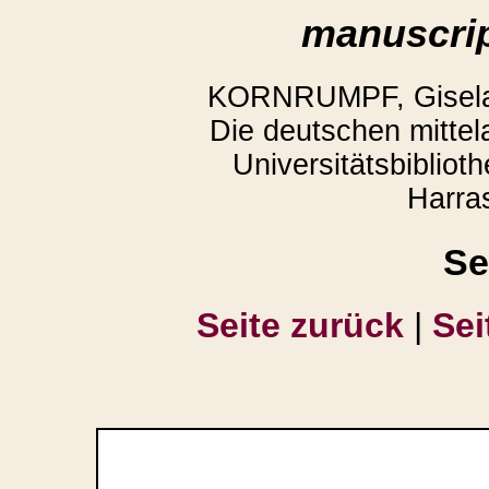
manuscrip
KORNRUMPF, Gisela,
Die deutschen mittela
Universitätsbiblio
Harra
Se
Seite zurück
|
Sei