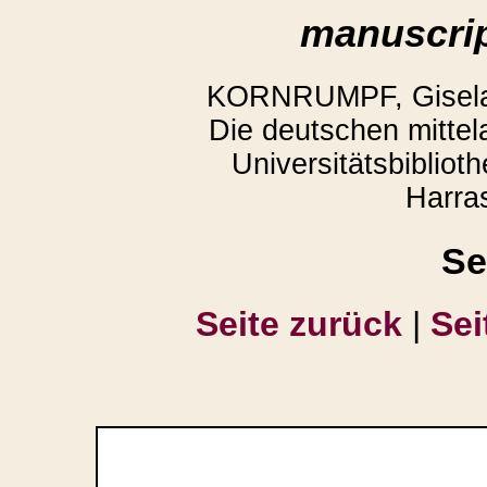
manuscrip
KORNRUMPF, Gisela,
Die deutschen mittela
Universitätsbiblio
Harra
Se
Seite zurück
|
Sei