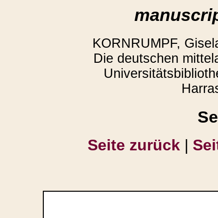
manuscrip
KORNRUMPF, Gisela,
Die deutschen mittela
Universitätsbiblio
Harra
Se
Seite zurück
|
Sei