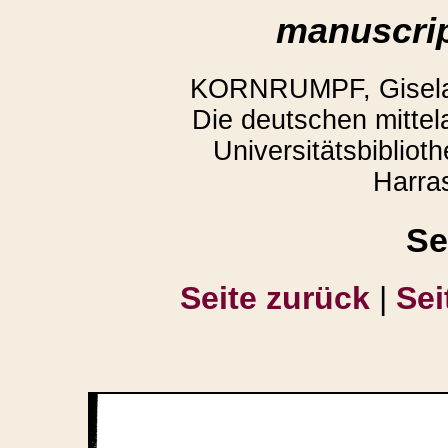
manuscrip
KORNRUMPF, Gisela,
Die deutschen mittela
Universitätsbiblio
Harra
Se
Seite zurück
|
Sei