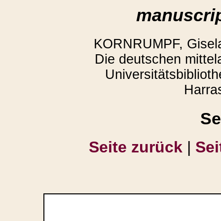
manuscrip
KORNRUMPF, Gisela,
Die deutschen mittela
Universitätsbiblio
Harra
Se
Seite zurück
|
Sei