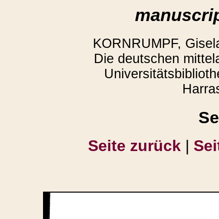
manuscrip
KORNRUMPF, Gisela,
Die deutschen mittela
Universitätsbiblio
Harra
Se
Seite zurück
|
Sei