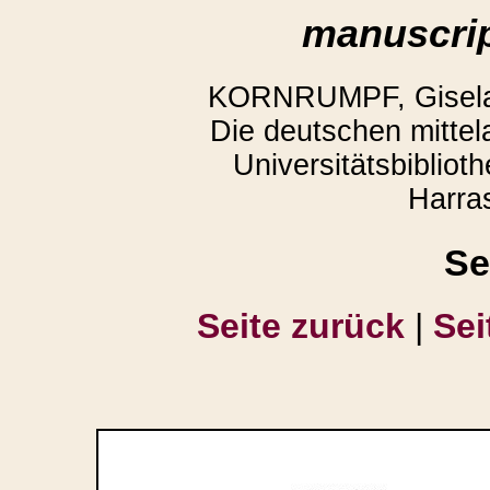
manuscrip
KORNRUMPF, Gisela,
Die deutschen mittela
Universitätsbiblio
Harra
Se
Seite zurück
|
Sei