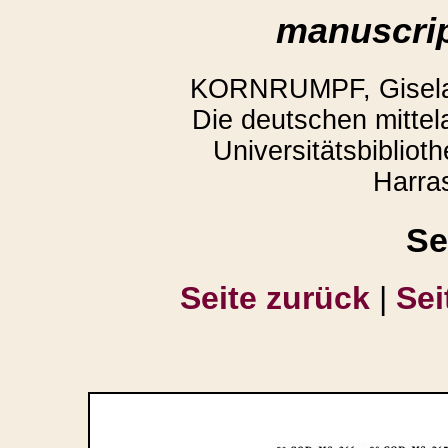
manuscrip
KORNRUMPF, Gisela,
Die deutschen mittela
Universitätsbiblio
Harra
Se
Seite zurück
|
Sei