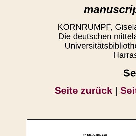
manuscrip
KORNRUMPF, Gisela,
Die deutschen mittela
Universitätsbiblio
Harra
Se
Seite zurück
|
Sei