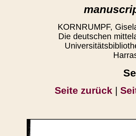
manuscrip
KORNRUMPF, Gisela,
Die deutschen mittela
Universitätsbiblio
Harra
Se
Seite zurück
|
Sei