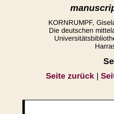
manuscrip
KORNRUMPF, Gisela,
Die deutschen mittela
Universitätsbiblio
Harra
Se
Seite zurück
|
Sei