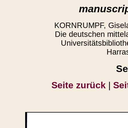
manuscrip
KORNRUMPF, Gisela,
Die deutschen mittela
Universitätsbiblio
Harra
Se
Seite zurück
|
Sei