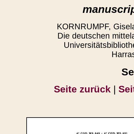
manuscrip
KORNRUMPF, Gisela,
Die deutschen mittela
Universitätsbiblio
Harra
Se
Seite zurück
|
Sei