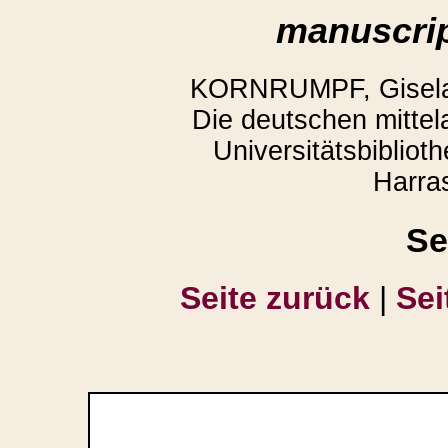
manuscrip
KORNRUMPF, Gisela,
Die deutschen mittela
Universitätsbiblio
Harra
Se
Seite zurück
|
Sei