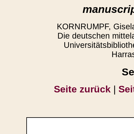
manuscrip
KORNRUMPF, Gisela,
Die deutschen mittela
Universitätsbiblio
Harra
Se
Seite zurück
|
Sei