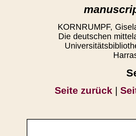
manuscrip
KORNRUMPF, Gisela,
Die deutschen mittela
Universitätsbiblio
Harra
S
Seite zurück
|
Sei