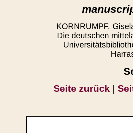
manuscrip
KORNRUMPF, Gisela,
Die deutschen mittela
Universitätsbiblio
Harra
S
Seite zurück
|
Sei