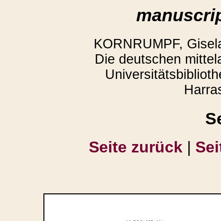
manuscrip
KORNRUMPF, Gisela,
Die deutschen mittela
Universitätsbiblio
Harra
S
Seite zurück
|
Sei