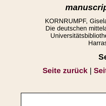
manuscrip
KORNRUMPF, Gisela,
Die deutschen mittela
Universitätsbiblio
Harra
S
Seite zurück
|
Sei