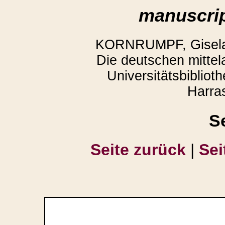
manuscrip
KORNRUMPF, Gisela,
Die deutschen mittela
Universitätsbiblio
Harra
S
Seite zurück
|
Sei