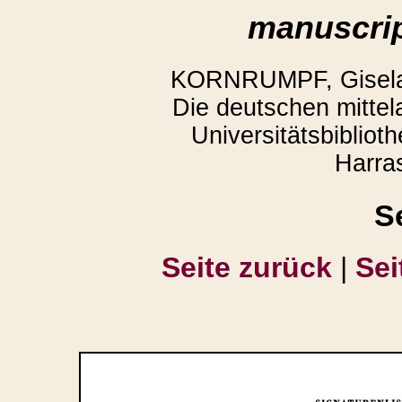
manuscrip
KORNRUMPF, Gisela,
Die deutschen mittela
Universitätsbiblio
Harra
S
Seite zurück
|
Sei