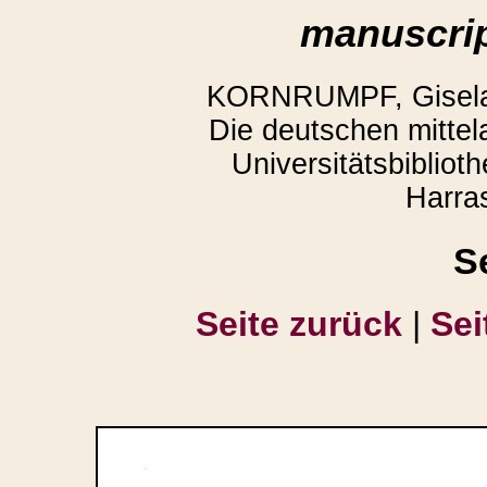
manuscrip
KORNRUMPF, Gisela,
Die deutschen mittela
Universitätsbiblio
Harra
S
Seite zurück
|
Sei